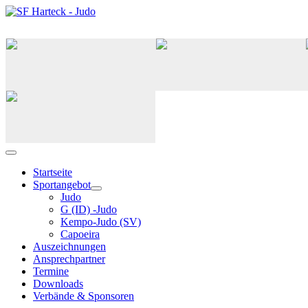
Judo
G(ID)-Jud
Capoeira
Startseite
Sportangebot
Judo
G (ID) -Judo
Kempo-Judo (SV)
Capoeira
Auszeichnungen
Ansprechpartner
Termine
Downloads
Verbände & Sponsoren