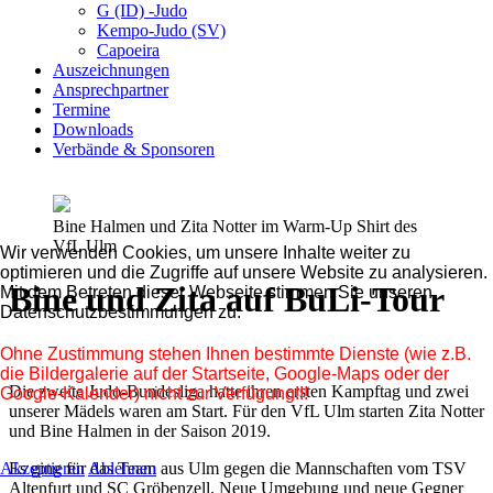
G (ID) -Judo
Kempo-Judo (SV)
Capoeira
Auszeichnungen
Ansprechpartner
Termine
Downloads
Verbände & Sponsoren
Bine Halmen und Zita Notter im Warm-Up Shirt des
VfL Ulm
Wir verwenden Cookies, um unsere Inhalte weiter zu
optimieren und die Zugriffe auf unsere Website zu analysieren.
Bine und Zita auf BuLi-Tour
Mit dem Betreten dieser Webseite stimmen Sie unseren
Datenschutzbestimmungen zu.
Ohne Zustimmung stehen Ihnen bestimmte Dienste (wie z.B.
die Bildergalerie auf der Startseite, Google-Maps oder der
Die zweite Judo-Bundesliga hatte ihren ersten Kampftag und zwei
Google-Kalender) nicht zur Verfügung!!!
unserer Mädels waren am Start. Für den VfL Ulm starten Zita Notter
und Bine Halmen in der Saison 2019.
Akzeptieren
Ablehnen
Es ging für das Team aus Ulm gegen die Mannschaften vom TSV
Altenfurt und SC Gröbenzell. Neue Umgebung und neue Gegner