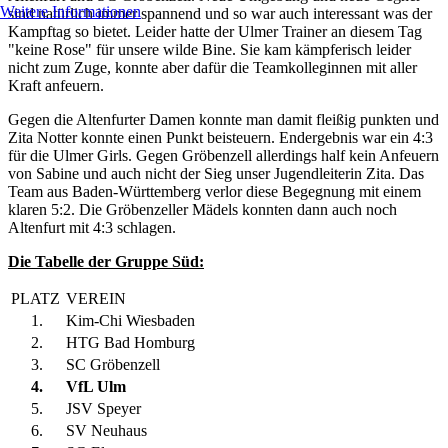
Weitere Informationen
sind natürlich immer spannend und so war auch interessant was der
Kampftag so bietet. Leider hatte der Ulmer Trainer an diesem Tag
"keine Rose" für unsere wilde Bine. Sie kam kämpferisch leider
nicht zum Zuge, konnte aber dafür die Teamkolleginnen mit aller
Kraft anfeuern.
Gegen die Altenfurter Damen konnte man damit fleißig punkten und
Zita Notter konnte einen Punkt beisteuern. Endergebnis war ein 4:3
für die Ulmer Girls. Gegen Gröbenzell allerdings half kein Anfeuern
von Sabine und auch nicht der Sieg unser Jugendleiterin Zita. Das
Team aus Baden-Württemberg verlor diese Begegnung mit einem
klaren 5:2. Die Gröbenzeller Mädels konnten dann auch noch
Altenfurt mit 4:3 schlagen.
Die Tabelle der Gruppe Süd:
PLATZ
VEREIN
1.
Kim-Chi Wiesbaden
2.
HTG Bad Homburg
3.
SC Gröbenzell
4.
VfL Ulm
5.
JSV Speyer
6.
SV Neuhaus