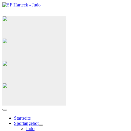
Judo
G(ID)-Judo
Selbstverteidigung
Capoeira
Startseite
Sportangebot
Judo